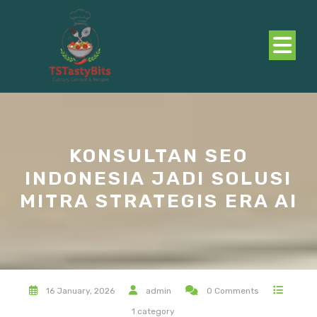
Skip
to
content
O
B
KONSULTAN SEO
INDONESIA JADI SOLUSI
MITRA STRATEGIS ERA AI
16 January, 2026
admin
0 Comments
1 category