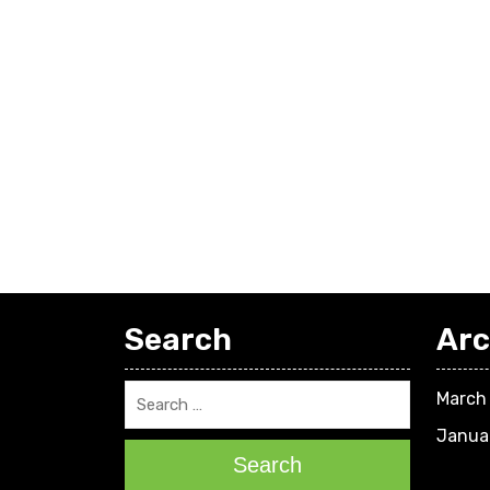
Search
Arc
March
Janua
Search