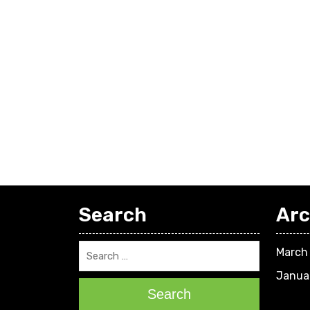
Search
Arc
March
Janua
Search