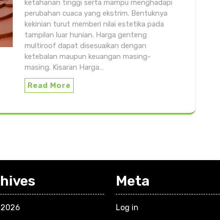
ketahanan tinggi serta mampu menghadapi
perubahan cuaca yang ekstrim. Bentuknya
kekinian turut memberi nilai estetika pada
tampilan luar hunian. Harga genteng
multiroof dapat disesuaikan dengan
ketebalan maupun keuangan masing-
masing. Kisaran Harga…
Read More
hives
Meta
 2026
Log in