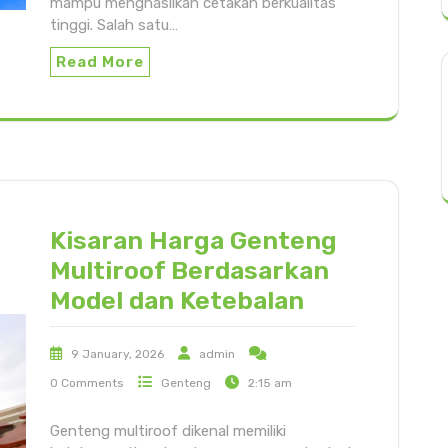
mampu menghasilkan cetakan berkualitas
tinggi. Salah satu…
Read More
Kisaran Harga Genteng
Multiroof Berdasarkan
Model dan Ketebalan
9 January, 2026
admin
0 Comments
Genteng
2:15 am
Genteng multiroof dikenal memiliki