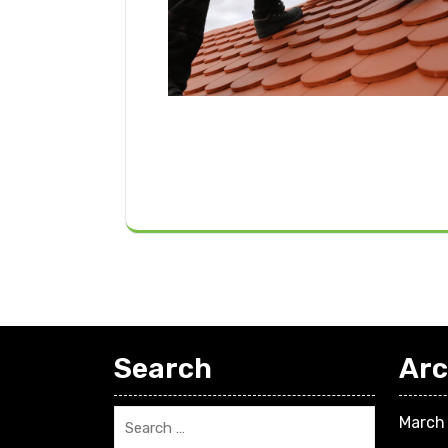
Search
Arc
March