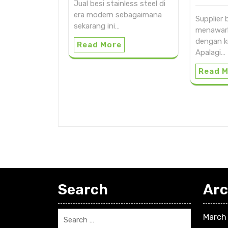
Jual besi stainless steel di
era modern sebagaimana
Supplier 
sekarang ini…
menawark
dengan ku
Read More
Apalagi…
Read 
Search
Arc
March