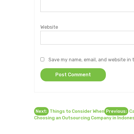
Website
Save my name, email, and website in t
Post
Next:
Things to Consider When
Previous:
Ca
Choosing an Outsourcing Company in Indone
navigation