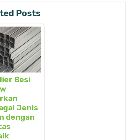
ted Posts
ier Besi
ow
rkan
agai Jenis
n dengan
tas
aik