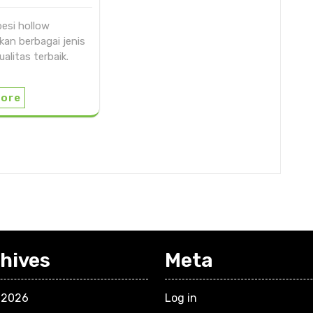
besi hollow
an berbagai jenis
alitas terbaik.
More
hives
Meta
 2026
Log in