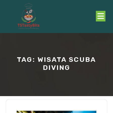
Skip
to
content
O
B
TAG:
WISATA SCUBA
DIVING