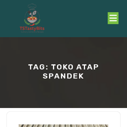
Skip
to
content
O
B
TAG:
TOKO ATAP
SPANDEK