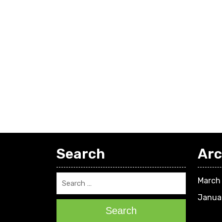
Search
Arc
March
Janua
Search