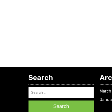
Search
Arc
March
Janua
Search