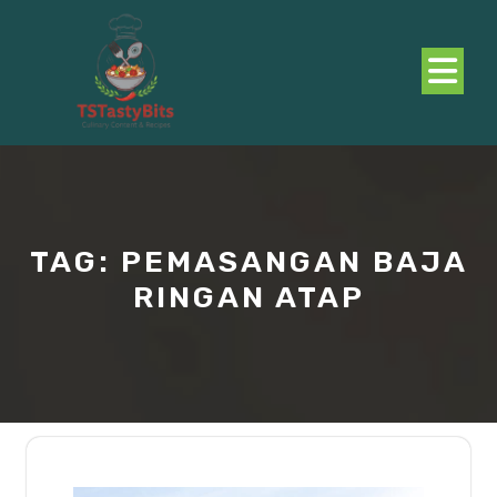
Skip
to
content
O
B
TAG:
PEMASANGAN BAJA
RINGAN ATAP