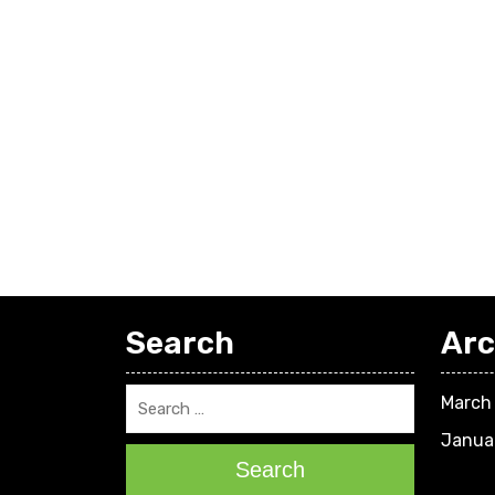
Search
Arc
March
Janua
Search