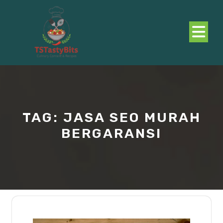
Skip
to
content
O
B
TAG:
JASA SEO MURAH
BERGARANSI