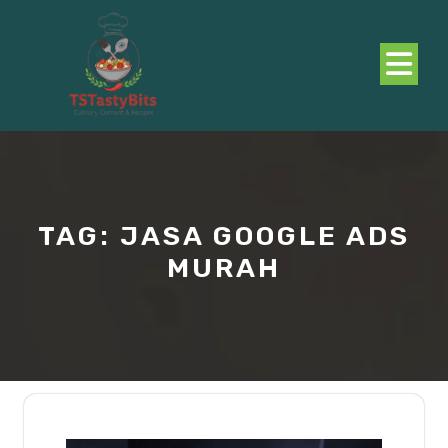
Skip
to
content
O
B
TAG:
JASA GOOGLE ADS
MURAH