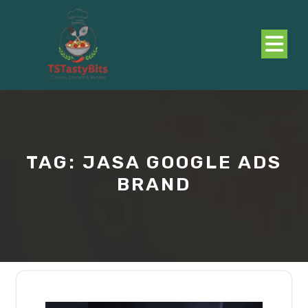
Skip
to
content
O
B
TAG:
JASA GOOGLE ADS
BRAND