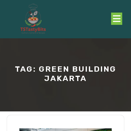
Skip
to
content
O
B
TAG:
GREEN BUILDING
JAKARTA