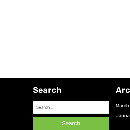
Search
Arc
March
Janua
Search