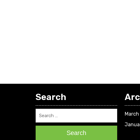
Search
Arc
March
Janua
Search