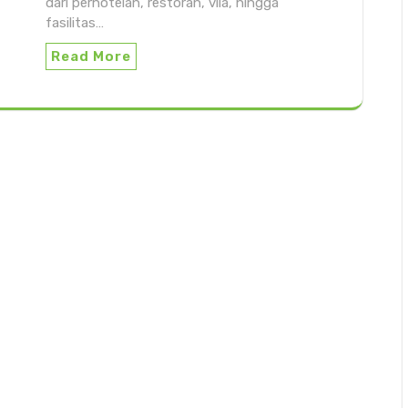
dari perhotelan, restoran, vila, hingga
fasilitas…
Read More