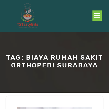
Skip
to
content
O
B
TAG:
BIAYA RUMAH SAKIT
ORTHOPEDI SURABAYA